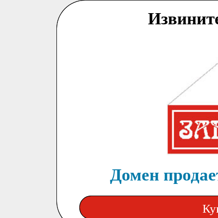
Извинит
Домен продает
Ку