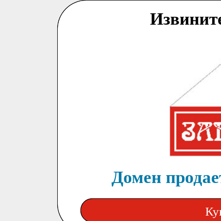
Извинит
Домен продает
Ку